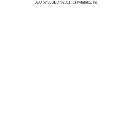
SEO by vBSEO ©2011, Crawlability, Inc.