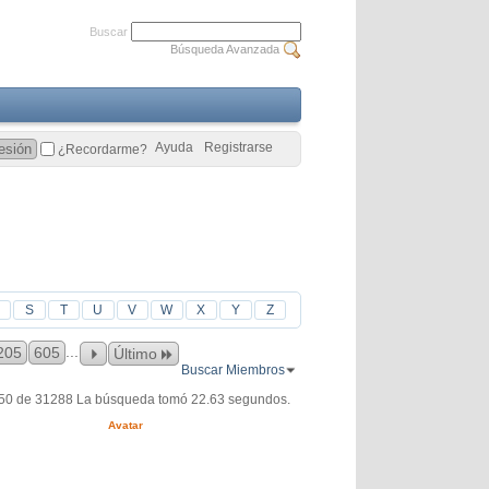
Buscar
Búsqueda Avanzada
Ayuda
Registrarse
¿Recordarme?
S
T
U
V
W
X
Y
Z
...
205
605
Último
Buscar Miembros
150 de 31288
La búsqueda tomó
22.63
segundos.
Avatar