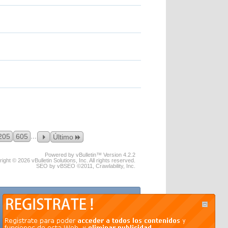
...
205
605
Último
Powered by vBulletin™ Version 4.2.2
ight © 2026 vBulletin Solutions, Inc. All rights reserved.
SEO by vBSEO ©2011, Crawlability, Inc.