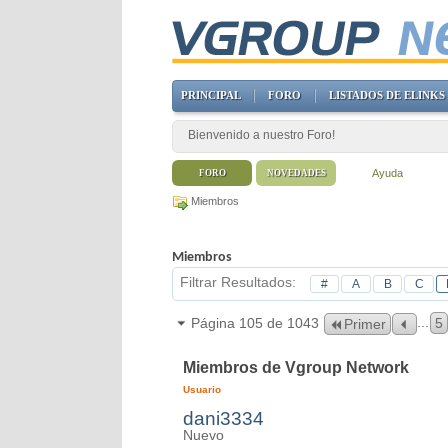
PRINCIPAL
FORO
LISTADOS DE ELINKS
Bienvenido a nuestro Foro!
Ayuda
FORO
NOVEDADES
Miembros
Miembros
Filtrar Resultados
#
A
B
C
...
Página 105 de 1043
5
Primer
Miembros de Vgroup Network
Usuario
dani3334
Nuevo