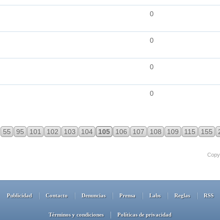
0
0
0
0
55
95
101
102
103
104
105
106
107
108
109
115
155
Copyr
Publicidad
Contacto
Denuncias
Prensa
Labs
Reglas
RSS
Términos y condiciones
Políticas de privacidad