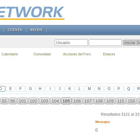
CUENTA
AYUDA
Calendario
Comunidad
Acciones del Foro
Enlaces
D
E
F
G
H
I
J
K
L
M
N
O
P
Q
R
55
95
101
102
103
104
105
106
107
108
109
115
155
Resultados 3121 al 3
Mensajes
0