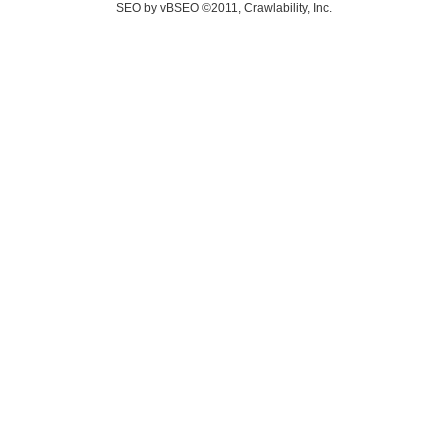
SEO by vBSEO ©2011, Crawlability, Inc.