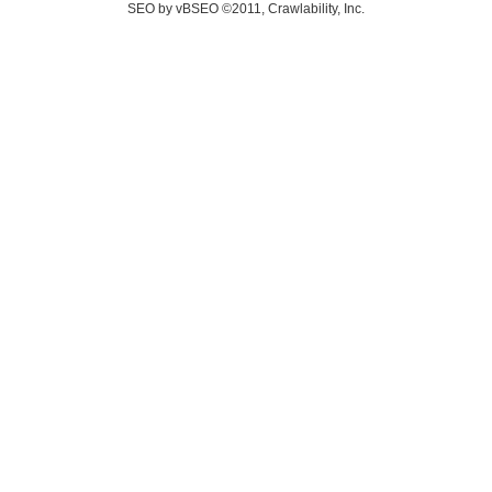
SEO by vBSEO ©2011, Crawlability, Inc.