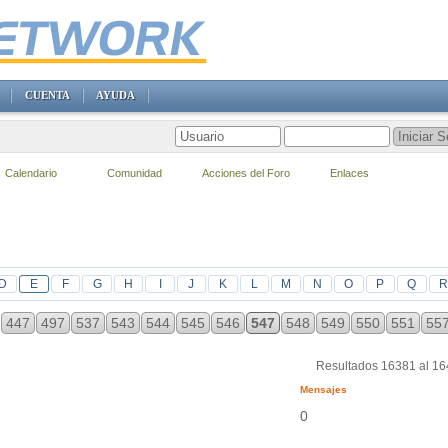
CUENTA
AYUDA
Calendario
Comunidad
Acciones del Foro
Enlaces
D
E
F
G
H
I
J
K
L
M
N
O
P
Q
R
447
497
537
543
544
545
546
547
548
549
550
551
55
Resultados 16381 al 1
Mensajes
0