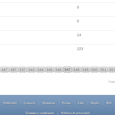
0
0
14
223
447
497
537
543
544
545
546
547
548
549
550
551
55
Copyr
Publicidad
Contacto
Denuncias
Prensa
Labs
Reglas
RSS
Términos y condiciones
Políticas de privacidad