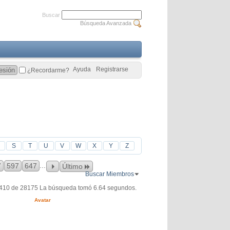
Buscar
Búsqueda Avanzada
Ayuda
Registrarse
¿Recordarme?
S
T
U
V
W
X
Y
Z
...
7
597
647
Último
Buscar Miembros
6410 de 28175
La búsqueda tomó
6.64
segundos.
Avatar