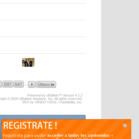
...
7
597
647
Último
Powered by vBulletin™ Version 4.2.2
ight © 2026 vBulletin Solutions, Inc. All rights reserved.
SEO by vBSEO ©2011, Crawlability, Inc.