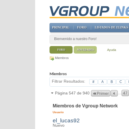
PRINCIPAL
FORO
LISTADOS DE ELINKS
Bienvenido a nuestro Foro!
Ayuda
FORO
NOVEDADES
Miembros
Miembros
Filtrar Resultados
#
A
B
C
...
Página 547 de 940
47
Primer
Miembros de Vgroup Network
Usuario
el_lucas92
Nuevo