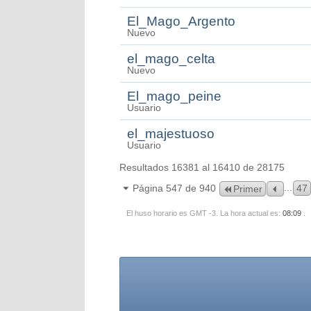
El_Mago_Argento
Nuevo
el_mago_celta
Nuevo
El_mago_peine
Usuario
el_majestuoso
Usuario
Resultados 16381 al 16410 de 28175
...
Página 547 de 940
47
Primer
El huso horario es GMT -3. La hora actual es:
08:09
.