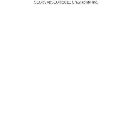
SEO by vBSEO ©2011, Crawlability, Inc.