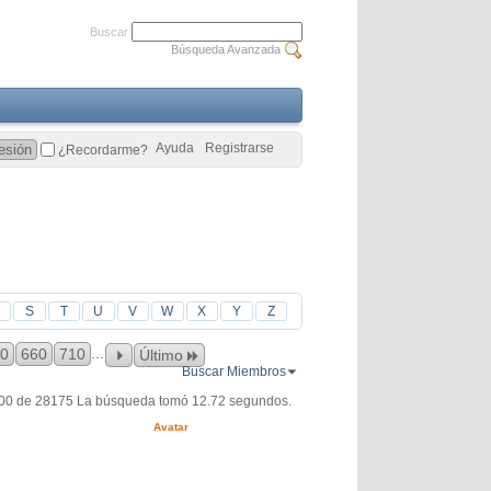
Buscar
Búsqueda Avanzada
Ayuda
Registrarse
¿Recordarme?
S
T
U
V
W
X
Y
Z
...
0
660
710
Último
Buscar Miembros
300 de 28175
La búsqueda tomó
12.72
segundos.
Avatar