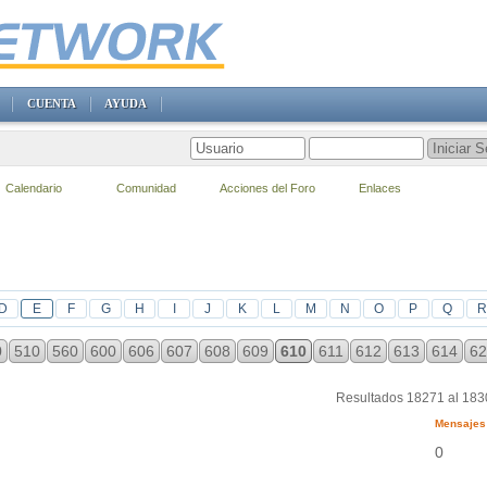
CUENTA
AYUDA
Calendario
Comunidad
Acciones del Foro
Enlaces
D
E
F
G
H
I
J
K
L
M
N
O
P
Q
R
0
510
560
600
606
607
608
609
610
611
612
613
614
62
Resultados 18271 al 18
Mensajes
0