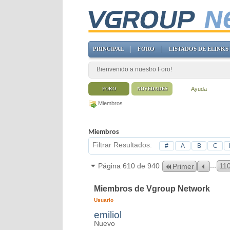
PRINCIPAL
FORO
LISTADOS DE ELINKS
Bienvenido a nuestro Foro!
Ayuda
FORO
NOVEDADES
Miembros
Miembros
Filtrar Resultados
#
A
B
C
...
Página 610 de 940
11
Primer
Miembros de Vgroup Network
Usuario
emiliol
Nuevo