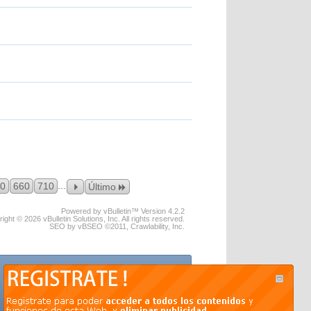
...
0
660
710
Último
Powered by vBulletin™ Version 4.2.2
ight © 2026 vBulletin Solutions, Inc. All rights reserved.
SEO by vBSEO ©2011, Crawlability, Inc.