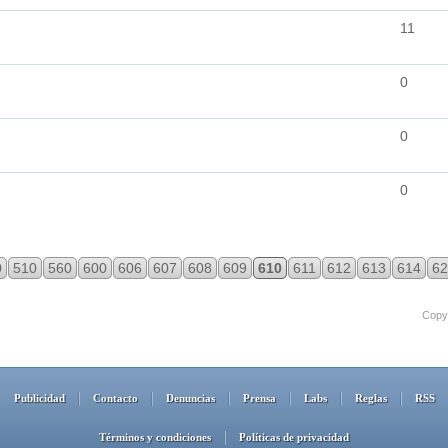
11
0
0
0
0
510
560
600
606
607
608
609
610
611
612
613
614
62
Copyr
Publicidad
Contacto
Denuncias
Prensa
Labs
Reglas
RSS
Términos y condiciones
Políticas de privacidad