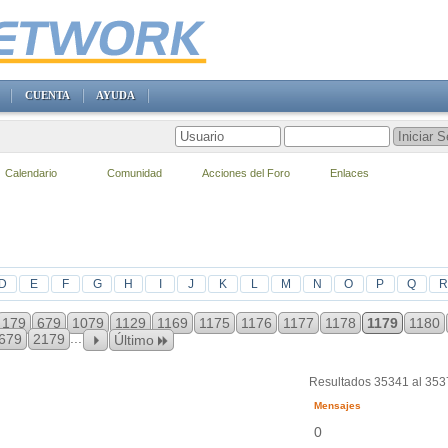
CUENTA
AYUDA
Calendario
Comunidad
Acciones del Foro
Enlaces
D
E
F
G
H
I
J
K
L
M
N
O
P
Q
R
179
679
1079
1129
1169
1175
1176
1177
1178
1179
1180
...
679
2179
Último
Resultados 35341 al 35
Mensajes
0