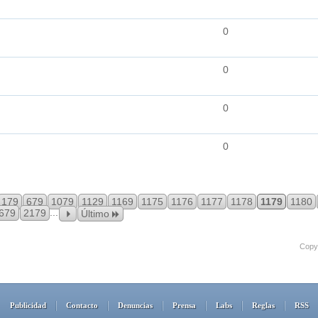
0
0
0
0
179
679
1079
1129
1169
1175
1176
1177
1178
1179
1180
...
679
2179
Último
Copyr
Publicidad
Contacto
Denuncias
Prensa
Labs
Reglas
RSS