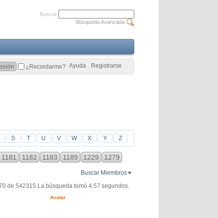
Buscar
Búsqueda Avanzada
Ayuda
Registrarse
¿Recordarme?
S
T
U
V
W
X
Y
Z
1181
1182
1183
1189
1229
1279
Buscar Miembros
370 de 542315
La búsqueda tomó
4.57
segundos.
Avatar