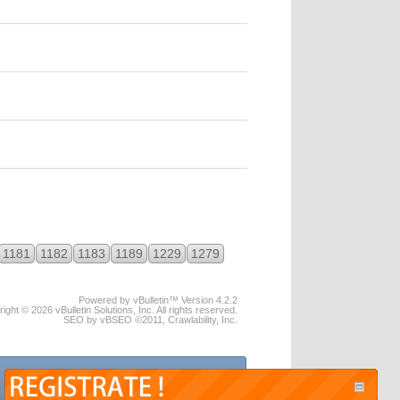
1181
1182
1183
1189
1229
1279
Powered by vBulletin™ Version 4.2.2
ight © 2026 vBulletin Solutions, Inc. All rights reserved.
SEO by vBSEO ©2011, Crawlability, Inc.