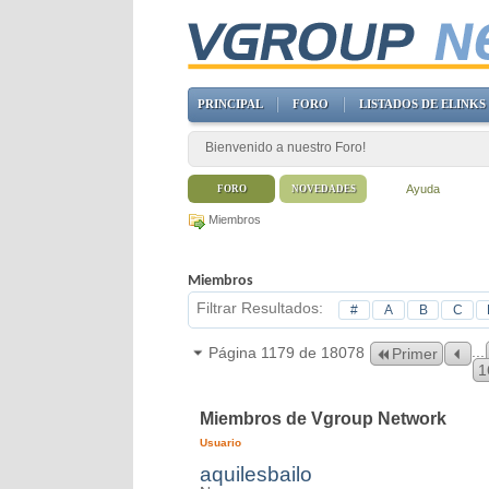
PRINCIPAL
FORO
LISTADOS DE ELINKS
Bienvenido a nuestro Foro!
Ayuda
FORO
NOVEDADES
Miembros
Miembros
Filtrar Resultados
#
A
B
C
...
Página 1179 de 18078
Primer
1
Miembros de Vgroup Network
Usuario
aquilesbailo