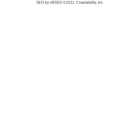
SEO by vBSEO ©2011, Crawlability, Inc.