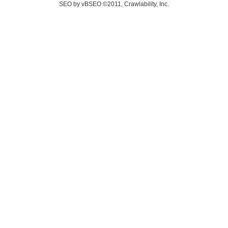
SEO by vBSEO ©2011, Crawlability, Inc.