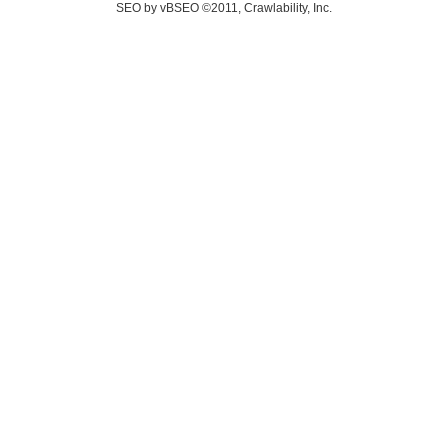
SEO by vBSEO ©2011, Crawlability, Inc.