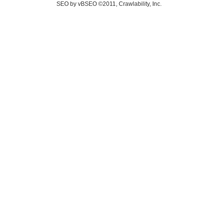
SEO by vBSEO ©2011, Crawlability, Inc.