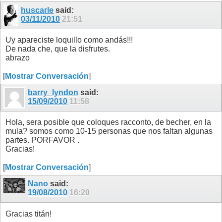
11
12
13
14
15
16
17
18
huscarle
said:
03/11/2010
21:51
Uy apareciste loquillo como andás!!!
De nada che, que la disfrutes.
abrazo
[
Mostrar Conversación
]
barry_lyndon
said:
15/09/2010
11:58
Hola, sera posible que coloques racconto, de becher, en la
mula? somos como 10-15 personas que nos faltan algunas
partes. PORFAVOR .
Gracias!
[
Mostrar Conversación
]
Nano
said:
19/08/2010
16:20
Gracias titán!