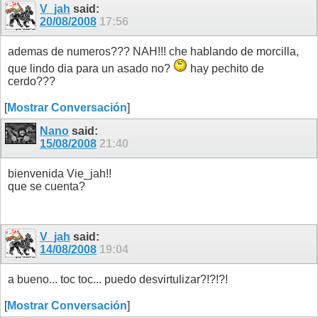
V_jah
said:
20/08/2008
17:56
ademas de numeros??? NAH!!! che hablando de morcilla,
que lindo dia para un asado no?
hay pechito de
cerdo???
[
Mostrar Conversación
]
Nano
said:
15/08/2008
21:40
bienvenida Vie_jah!!
que se cuenta?
V_jah
said:
14/08/2008
19:04
a bueno... toc toc... puedo desvirtulizar?!?!?!
[
Mostrar Conversación
]