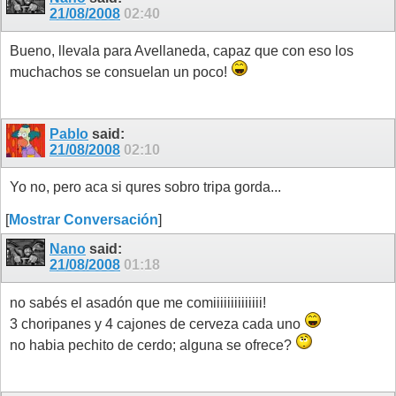
21/08/2008
02:40
Bueno, llevala para Avellaneda, capaz que con eso los
muchachos se consuelan un poco!
Pablo
said:
21/08/2008
02:10
Yo no, pero aca si qures sobro tripa gorda...
[
Mostrar Conversación
]
Nano
said:
21/08/2008
01:18
no sabés el asadón que me comiiiiiiiiiiiiii!
3 choripanes y 4 cajones de cerveza cada uno
no habia pechito de cerdo; alguna se ofrece?