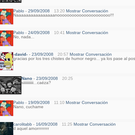
Pablo
-
29/09/2008
13:20
Mostrar Conversación
Naaaaaaaaaaaaaaaanoooooooooooooooooooooo!!!
Pablo
-
24/09/2008
10:41
Mostrar Conversación
No, nada...
-david-
-
23/09/2008
20:57
Mostrar Conversación
gracias por los tres chistes de humor negro... ya los pase al pos
Nano
-
23/09/2008
20:25
siiiiiiiiiii...caéza?
Pablo
-
19/09/2008
11:10
Mostrar Conversación
Nano, cuchame
carolitabb
-
16/09/2008
11:25
Mostrar Conversación
d aquel amorrrrrrrr
.