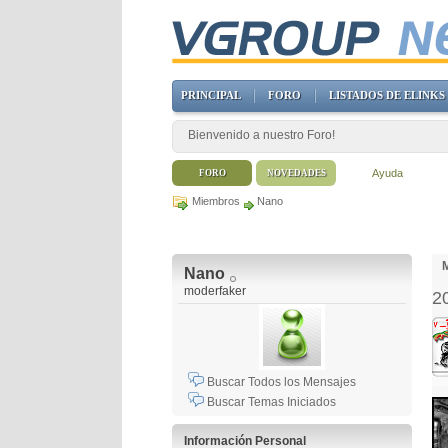
PRINCIPAL
FORO
LISTADOS DE ELINKS
Bienvenido a nuestro Foro!
Ayuda
FORO
NOVEDADES
Miembros
Nano
M
Nano
moderfaker
2
Buscar Todos los Mensajes
Buscar Temas Iniciados
Información Personal