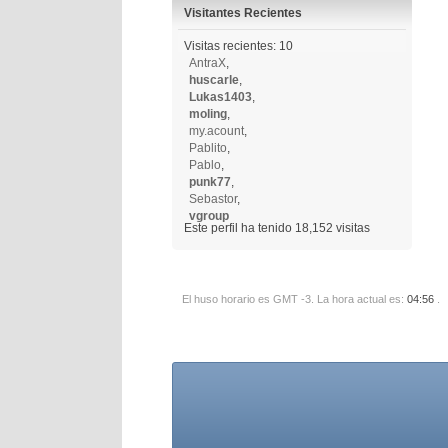
Visitantes Recientes
Visitas recientes: 10
AntraX
,
huscarle
,
Lukas1403
,
moling
,
my.acount
,
Pablito
,
Pablo
,
punk77
,
Sebastor
,
vgroup
Este perfil ha tenido
18,152
visitas
El huso horario es GMT -3. La hora actual es:
04:56
.