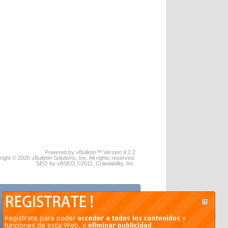
Powered by vBulletin™ Version 4.2.2
ight © 2026 vBulletin Solutions, Inc. All rights reserved.
SEO by vBSEO ©2011, Crawlability, Inc.