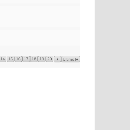
14
15
16
17
18
19
20
Último