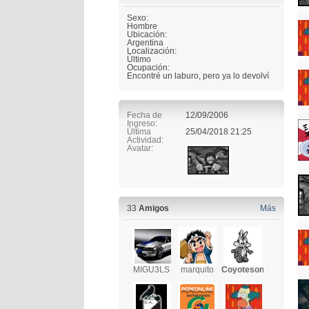
Sexo:
Hombre
Ubicación:
Argentina
Localización:
Último
Ocupación:
Encontré un laburo, pero ya lo devolví
Fecha de
12/09/2006
Ingreso
Última
25/04/2018
21:25
Actividad
Avatar
33
Amigos
Más
MIGU3LS
marquito
Coyotesonico