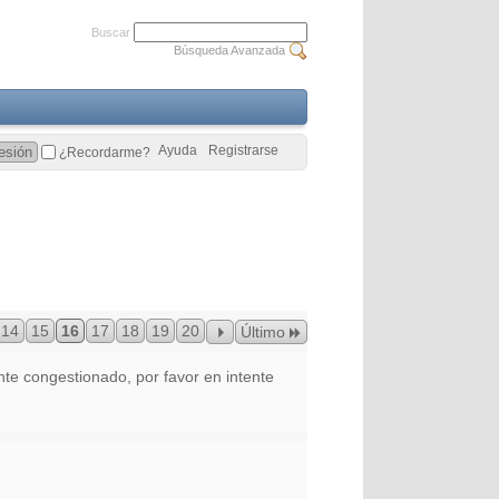
Buscar
Búsqueda Avanzada
Ayuda
Registrarse
¿Recordarme?
14
15
16
17
18
19
20
Último
 congestionado, por favor en intente