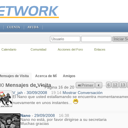
CUENTA
AYUDA
Calendario
Comunidad
Acciones del Foro
Enlaces
ensajes de Visita
Acerca de Mí
Amigos
00
Mensajes de Visita
...
6
12
13
Primer
Página 16 de 20
V_jah
-
30/09/2008
19:14
Mostrar Conversación
El Nano que usted estallamando se encuentra momentaneamente
nuevamente en unos instantes...
Nano
-
29/09/2008
16:38
Nano no está, por favor dirigirse a su secretaria
Muchas gracias