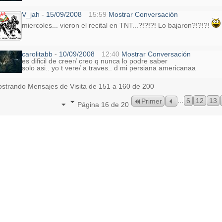
V_jah
-
15/09/2008
15:59
Mostrar Conversación
miercoles... vieron el recital en TNT...?!?!?! Lo bajaron?!?!?!
carolitabb
-
10/09/2008
12:40
Mostrar Conversación
es dificil de creer/ creo q nunca lo podre saber
solo asi.. yo t vere/ a traves.. d mi persiana americanaa
strando Mensajes de Visita de 151 a
160
de
200
...
6
12
13
Primer
Página 16 de 20