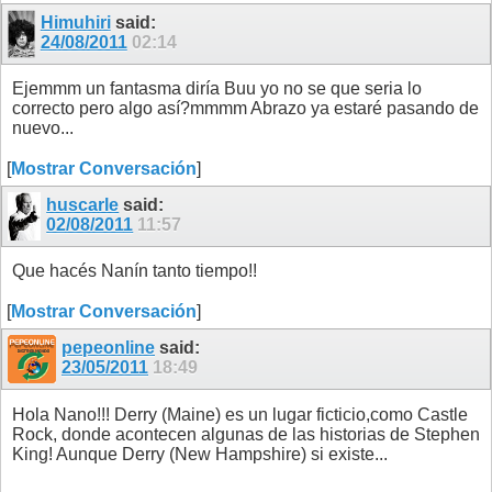
11
12
13
14
15
16
17
18
19
Himuhiri
said:
24/08/2011
02:14
Ejemmm un fantasma diría Buu yo no se que seria lo
correcto pero algo así?mmmm Abrazo ya estaré pasando de
nuevo...
[
Mostrar Conversación
]
huscarle
said:
02/08/2011
11:57
Que hacés Nanín tanto tiempo!!
[
Mostrar Conversación
]
pepeonline
said:
23/05/2011
18:49
Hola Nano!!! Derry (Maine) es un lugar ficticio,como Castle
Rock, donde acontecen algunas de las historias de Stephen
King! Aunque Derry (New Hampshire) si existe...