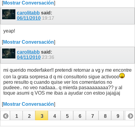
[
Mostrar Conversación
]
carolitabb
said:
06/11/2010
19:17
yeap!
[
Mostrar Conversación
]
carolitabb
said:
04/11/2010
23:36
mi querido moderfaker!! pretendi retornar a vg y me encontre
con la grata sorpresa d q mi consultorio sigue activooo
pero resulto q cuando quise ver los comentarios no
pudeee.. no veo nadaaa.. q mierda pasaaaaaaaa?? y al
toque asumi q VOS me ibas a ayudar con estoo jajajjaj
[
Mostrar Conversación
]
1
2
3
4
5
6
7
8
9
10
11
12
13
14
15
16
17
18
19