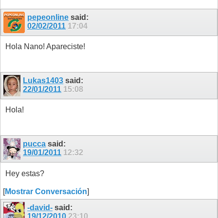
pepeonline
said:
02/02/2011
17:04
Hola Nano! Apareciste!
Lukas1403
said:
22/01/2011
15:08
Hola!
pucca
said:
19/01/2011
12:32
Hey estas?
[
Mostrar Conversación
]
-david-
said:
19/12/2010
23:10